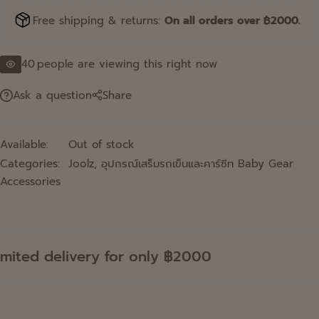
Free shipping & returns:
On all orders over ฿2000.
40
people are viewing this right now
Ask a question
Share
Available:
Out of stock
Categories:
Joolz
,
อุปกรณ์เสร็มรถเข็นและคาร์ซีท Baby Gear
Accessories
mited delivery for only ฿2000