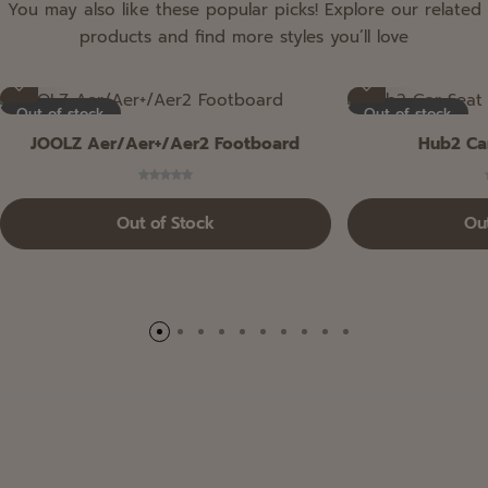
You may also like these popular picks! Explore our related
products and find more styles you’ll love
Out of stock
Out of stock
JOOLZ Aer/Aer+/Aer2 Footboard
Hub2 Ca
Out of Stock
Ou