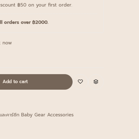
iscount ฿50 on your first order.
ll orders over ฿2000.
t now
Add to cart
นและคาร์ซีท Baby Gear Accessories