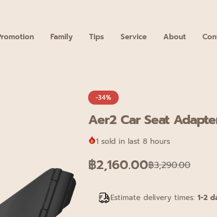
Sign up for 20฿ off your first order.
Sign Up
Promotion
Family
Tips
Service
About
Con
-34%
Aer2 Car Seat Adapte
1
sold in last 8 hours
฿
2,160.00
฿
3,290.00
Estimate delivery times:
1-2 d