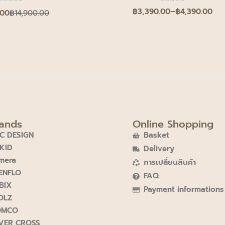
฿
3,390.00
–
฿
4,390.00
.00
฿
14,900.00
ands
Online Shopping
C DESIGN
Basket
KID
Delivery
mera
การเปลี่ยนสินค้า
ENFLO
FAQ
BIX
Payment informations
OLZ
OMCO
LVER CROSS