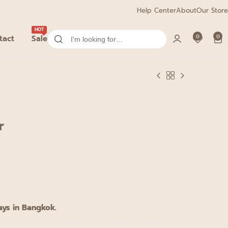
Help Center
About
Our Store
HOT
0
0
tact
Sale
r
ays in Bangkok.