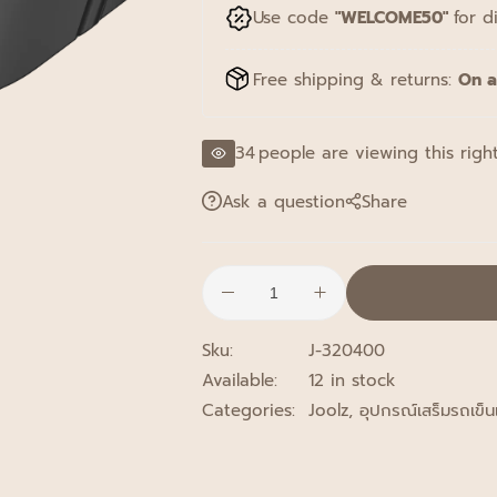
Use code
"WELCOME50"
for d
Free shipping & returns:
On a
34
people are viewing this righ
Ask a question
Share
Sku:
J-320400
Available:
12 in stock
Categories:
Joolz
,
อุปกรณ์เสร็มรถเข็