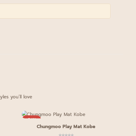
les you’ll love
-54%
-33%
Chungmoo Play Mat Kobe