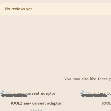
No reviews yet.
You may also like these p
Out of stock
Out of stock
JOOLZ aer+ carseat adaptor
JOOL