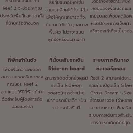
ด้วยล้อของมันเอง
ได้อย่างง่ายดายเพียง
ล้อที่มีขนาดใหญ่ขึ้น
Reef 2 จะช่วยให้คุณ
เหยียบลงเพื่อเบรกและ
สามารถล็อคได้ทั้ง 4ล้อ
ประหยัดพื้นที่และเวลาทั้ง
เหยียบลงเพื่อปลดล็อค
เพื่อให้คุณสามารถที่จะ
ที่บ้านหรือข้างนอก
หมดปัญหาการเจ็บเท้า
เดินทางไปได้ในทุกสภาพ
หรือรองเท้าที่จะเป็นรอย
พื้นผิว ไม่ว่าจะถนน
ลูกรังหรือบนทางเท้า
ที่พักเท้าในตัว
ที่นั่งเสริมรถเข็น
ระบบการเดินทาง
Ride-on board
ซิลเวอร์ครอส
เพื่อเพิ่มความสะดวก
สบายและรองรับขาของ
สามารถติดตั้งที่นั่งเสริม
Reef 2 สามารถใช้งาน
คุณน้อย Reef 2
รถเข็น Ride-on
ร่วมกับเป้อุ้มเด็ก Silver
ออกแบบให้มีที่พักเท้าใน
board(แยกจำหน่าย)
Cross Dream i-Size
ตัวสำหรับผู้โดยสารตัว
เข้ากับรถเข็นเด็ก เป็น
ที่ได้รับรางวัล (จำหน่าย
น้อยของเรา
อุปกรณ์เสริมที่
แยกต่างหาก) เพื่อสร้าง
ระบบการเดินทางสำหรับ
ทารกแรกเกิดที่ดีที่สุด