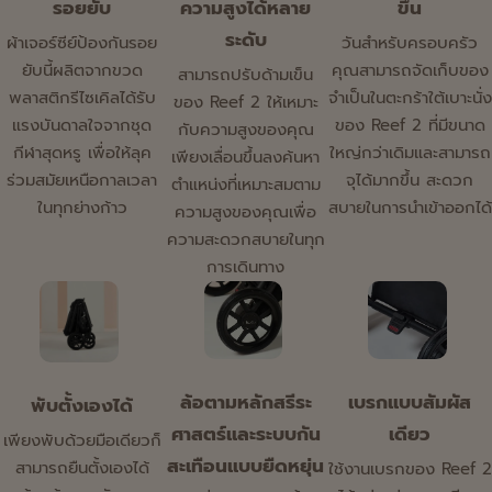
รอยยับ
ความสูงได้หลาย
ขึ้น
ระดับ
ผ้าเจอร์ซีย์ป้องกันรอย
วันสำหรับครอบครัว
ยับนี้ผลิตจากขวด
คุณสามารถจัดเก็บของ
สามารถปรับด้ามเข็น
พลาสติกรีไซเคิลได้รับ
จำเป็นในตะกร้าใต้เบาะนั่ง
ของ Reef 2 ให้เหมาะ
แรงบันดาลใจจากชุด
ของ Reef 2 ที่มีขนาด
กับความสูงของคุณ
กีฬาสุดหรู เพื่อให้ลุค
ใหญ่กว่าเดิมและสามารถ
เพียงเลื่อนขึ้นลงค้นหา
ร่วมสมัยเหนือกาลเวลา
จุได้มากขึ้น สะดวก
ตำแหน่งที่เหมาะสมตาม
ในทุกย่างก้าว
สบายในการนำเข้าออกได้
ความสูงของคุณเพื่อ
ความสะดวกสบายในทุก
การเดินทาง
ล้อตามหลักสรีระ
เบรกแบบสัมผัส
พับตั้งเองได้
ศาสตร์และระบบกัน
เดียว
เพียงพับด้วยมือเดียวก็
สะเทือนแบบยืดหยุ่น
สามารถยืนตั้งเองได้
ใช้งานเบรกของ Reef 2