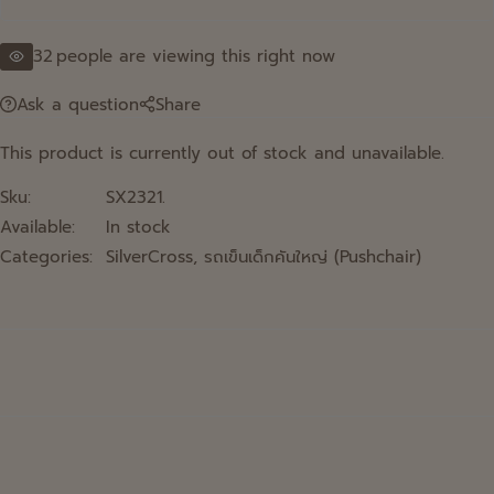
32
people are viewing this right now
Ask a question
Share
This product is currently out of stock and unavailable.
Sku:
SX2321.
Available:
In stock
Categories:
SilverCross
,
รถเข็นเด็กคันใหญ่ (Pushchair)