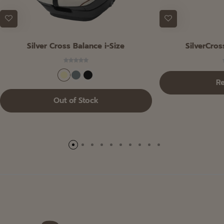
Silver Cross Balance i-Size
SilverCros
R
Out of Stock