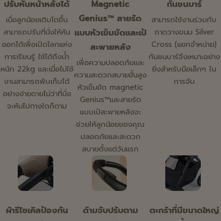
ปรับหันหน้าหลังได้
Magnetic
กันชนบาร์
Genius™ สายรัด
เมื่อลูกน้อยเติบโตขึ้น
สามารถใช้งานร่วมกับ
แบบหัวเข็มขัดและเป้
สามารถปรับที่นั่งให้หัน
ถาดวางขนม Silver
ออกได้เพื่อเปิดโลกแห่ง
Cross (แยกจำหน่าย)
สะพายหลัง
การเรียนรู้ ใช้ได้ถึงน้ำ
กันชนบาร์จึงเหมาะอย่าง
เพื่อความปลอดภัยและ
หนัก 22kg และเมื่อไม่ใช้
ยิ่งสำหรับมือเล็กๆ ใน
ความสะดวกสบายขั้นสูง
งานสามารถพับเก็บได้
การจับ
หัวเข็มขัด magnetic
อย่างง่ายดายไม่ว่าที่นั่ง
Genius™และสายรัด
จะหันไปทางใดก็ตาม
แบบเป้สะพายหลังจะ
ช่วยให้ลูกน้อยของคุณ
ปลอดภัยและสะดวก
สบายตั้งแต่วันแรก
ผ้ารีไซเคิลป้องกัน
ด้ามจับปรับตาม
ตะกร้าที่มีขนาดใหญ่