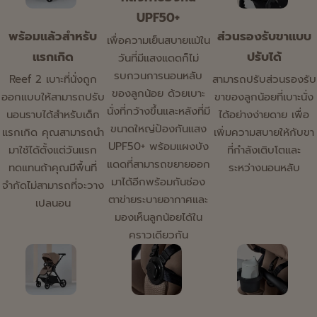
UPF50+
พร้อมแล้วสำหรับ
ส่วนรองรับขาแบบ
เพื่อความเย็นสบายแม้ใน
แรกเกิด
ปรับได้
วันที่มีแสงแดดก็ไม่
รบกวนการนอนหลับ
Reef 2 เบาะที่นั่งถูก
สามารถปรับส่วนรองรับ
ของลูกน้อย ด้วยเบาะ
ออกแบบให้สามารถปรับ
ขาของลูกน้อยที่เบาะนั่ง
นั่งที่กว้างขึ้นและหลังที่มี
นอนราบได้สำหรับเด็ก
ได้อย่างง่ายดาย เพื่อ
ขนาดใหญ่ป้องกันแสง
แรกเกิด คุณสามารถนำ
เพิ่มความสบายให้กับขา
UPF50+ พร้อมแผงบัง
มาใช้ได้ตั้งแต่วันแรก
ที่กำลังเติบโตและ
แดดที่สามารถขยายออก
ทดแทนถ้าคุณมีพื้นที่
ระหว่างนอนหลับ
มาได้อีกพร้อมกันช่อง
จำกัดไม่สามารถที่จะวาง
ตาข่ายระบายอากาศและ
เปลนอน
มองเห็นลูกน้อยได้ใน
คราวเดียวกัน