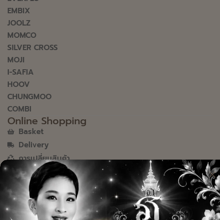
EMBIX
JOOLZ
MOMCO
SILVER CROSS
MOJI
I-SAFIA
HOOV
CHUNGMOO
COMBI
Online Shopping
Basket
Delivery
การเปลี่ยนสินค้า
FAQ
Payment informations
About babysphere
Parent Checklist